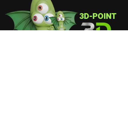
3D-POINT
מובילים את עולם השילוט והמיתוג בישראל מעל 30 שנה.
פתרונות קצה לקצה משלב העיצוב ועד ההתקנה בשטח.
קישורים מהירים
מדיניות פרטיות / הצהרת נגישות / תקנון אתר
פרטי התקשרות
050-2901393
בעלי מלאכה 6, אשדוד