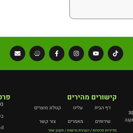
קישורים מהירים
פרט
93
דף הבית
עלינו
קטלוג מוצרים
מובילים את עולם השילוט והמיתוג בישראל מעל 30
בעל
קנה
שירותים
מאמרים
צור קשר
il
מדיניות פרטיות / הצהרת נגישות / תקנון אתר