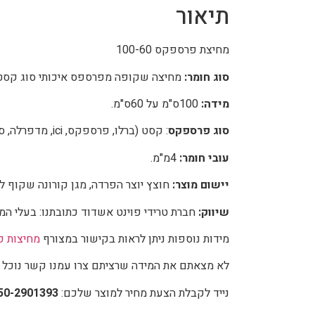
תיאור
מחיצת פרספקס 100-60
סוג חומר:
מחיצה שקופה מפרספס איכותי סוג קסט
מידה:
100ס"מ על 60ס"מ.
סוג פרספקס
: קסט (ברלו, פרספקס, ici, מדפרלה, סוגים נוספים).
עובי חומר:
4מ"מ.
יישום מוצר:
חוצץ יוצר הפרדה, מגן קורונה שקוף ל
שיווק:
חברת טרידי פוינט אשדוד כתובתנו: בעלי המלאכה 6 
מידות נוספות ניתן לראות בקישור במצורף
מחיצות פ
לא מצאתם את המידה שרציתם צרו עמנו קשר נוכל ל
נייד לקבלת הצעת מחיר למוצר שלכם:
50-2901393