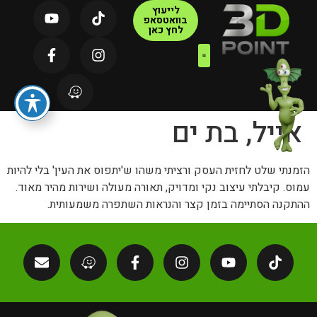
לייעוץ
בוואטסאפ
לחץ כאן
צור קשר
דף הבית
קטלוג מוצרים
אייל, בת ים
הזמנתי שלט לחזית העסק ורציתי משהו ש'יתפוס את העין' בלי להיות
עמוס. קיבלתי עיצוב נקי ומדויק, תאורה מעולה ושירות מהיר מאוד.
ההתקנה הסתיימה בזמן קצר והנראות השתפרה משמעותית.